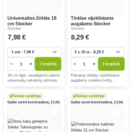
Universalios žirklės 18
Tinklas vijokliniams
cm Stocker
augalams Stocker
Stocker
Stocker
7
,98 €
8
,29 €
−
+
−
+
Į krepšelį
Į krepšelį
18 cm ilgio, nerūdijančio plieno
Patvarus tinklas vijokliniams
universalių sekatorių ašmenys
augalams suteikia tvirtą
užtikrina tikslų kirpimą,
atramą, pagerina oro srautą ir
ergonomiškumą ir atsparumą
saulės šviesą, taupo vietą ir
korozijai, puikiai tinka gėlėms ir
užtikrina gausų bei sveiką
Tiekėjo sandėlyje
Tiekėjo sandėlyje
švelnioms šakoms kirpti.
derlių sode.
Galite turėti ketvirtadienį, 13.08.
Galite turėti ketvirtadienį, 13.08.