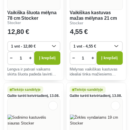
Vaikiška šluota mėlyna
Vaikiškas kastuvas
78 cm Stocker
mažas mėlynas 21 cm
Stocker
Stocker
Stocker
12
,80 €
4
,55 €
−
+
−
+
Į krepšelį
Į krepšelį
Lengva ir patvari vaikams
Mėlynas vaikiškas kastuvas
skirta šluota padeda lavinti
idealiai tinka mažiesiems
sodo darbų įgūdžius ir teikia
sodininkams, nes skatina
malonumą, idealiai tinka
mokytis ir smagiai leisti laiką
lapams ir šiukšlėms šluoti, turi
sode. Ergonomiška rankena ir
Tiekėjo sandėlyje
Tiekėjo sandėlyje
ergonomišką dizainą, kad būtų
patvarios medžiagos užtikrina
Galite turėti ketvirtadienį, 13.08.
Galite turėti ketvirtadienį, 13.08.
patogu naudo
patogų ir saugų naudoj