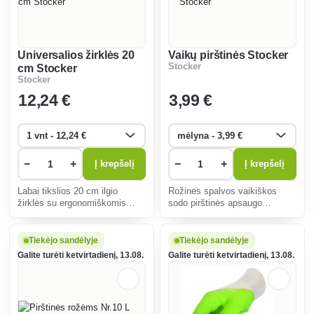
Universalios žirklės 20
Vaikų pirštinės Stocker
Stocker
cm Stocker
Stocker
12
,24 €
3
,99 €
−
+
−
+
Į krepšelį
Į krepšelį
Labai tikslios 20 cm ilgio
Rožinės spalvos vaikiškos
žirklės su ergonomiškomis
sodo pirštinės apsaugo
rankenomis užtikrina patogų
mažąsias rankas nuo purvo ir
švelnių stiebų ir kietų šakų
traumų, užtikrina patogumą
kirpimą ir skatina sveiką
dirbant ir motyvuoja vaikus
Tiekėjo sandėlyje
Tiekėjo sandėlyje
augalų augimą.
mėgautis smagia veikla lauke.
Galite turėti ketvirtadienį, 13.08.
Galite turėti ketvirtadienį, 13.08.