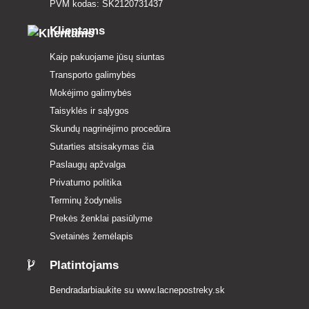
PVM kodas: SK2120731437
Klientams
Kaip pakuojame jūsų siuntas
Transporto galimybės
Mokėjimo galimybės
Taisyklės ir sąlygos
Skundų nagrinėjimo procedūra
Sutarties atsisakymas čia
Paslaugų apžvalga
Privatumo politika
Terminų žodynėlis
Prekės ženklai pasiūlyme
Svetainės žemėlapis
Platintojams
Bendradarbiaukite su
www.lacnepostreky.sk