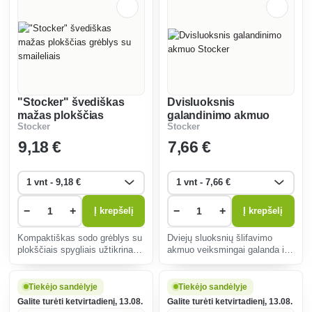
"Stocker" švediškas
Dvisluoksnis
mažas plokščias
galandinimo akmuo
Stocker
Stocker
grėblys su smaileliais
Stocker
9
,18 €
7
,66 €
−
+
−
+
Į krepšelį
Į krepšelį
Kompaktiškas sodo grėblys su
Dviejų sluoksnių šlifavimo
plokščiais spygliais užtikrina
akmuo veiksmingai galanda ir
tikslų lysvių paruošimą, lapų
poliruoja ašmenis. Universalus,
surinkimą ir dirvos lyginimą.
patvarus, idealiai tinka peiliams
Ergonomiška rankena užtikrina
ir sodo įrankiams, užtikrina
Tiekėjo sandėlyje
Tiekėjo sandėlyje
patogų valdymą ir atsparumą
tikslumą ir ilgalaikę įrankių
Galite turėti ketvirtadienį, 13.08.
Galite turėti ketvirtadienį, 13.08.
oro s
kokybę.