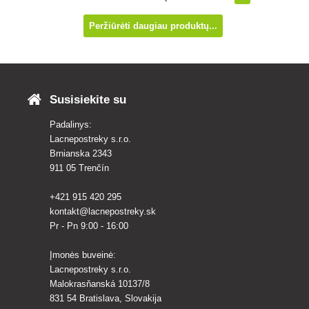
laikas užtikri
kirpimą.
Peržiūrėti daugiau produktų...
Susisiekite su
Padalinys:
Lacnepostreky s.r.o.
Brnianska 2343
911 05 Trenčín
+421 915 420 295
kontakt@lacnepostreky.sk
Pr - Pn 9:00 - 16:00
Įmonės buveinė:
Lacnepostreky s.r.o.
Malokrasňanská 10137/8
831 54 Bratislava, Slovakija