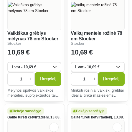
Vaikiškas grėblys
Vaikų mentele rožinė 78
mėlynas 78 cm Stocker
cm Stocker
Stocker
Stocker
10
,69 €
10
,69 €
−
+
−
+
Į krepšelį
Į krepšelį
Mėlynos spalvos vaikiškos
Minkšti rožiniai vaikiški grėbliai
menteles, suprojektuotos taip,
idealiai tinka mažiesiems
kad būtų saugios ir patogios
sodininkams, nes skatina
naudoti, puikiai tinka sodo
kūrybiškumą ir motorinius
žaidimams. Jos skatina vaikų
įgūdžius. Ergonomiška rankena
Tiekėjo sandėlyje
Tiekėjo sandėlyje
nuo 3 metų kūrybiškumą ir ryšį
užtikrina patogumą grėbiant
Galite turėti ketvirtadienį, 13.08.
Galite turėti ketvirtadienį, 13.08.
su gamta.
lapus ir žolę