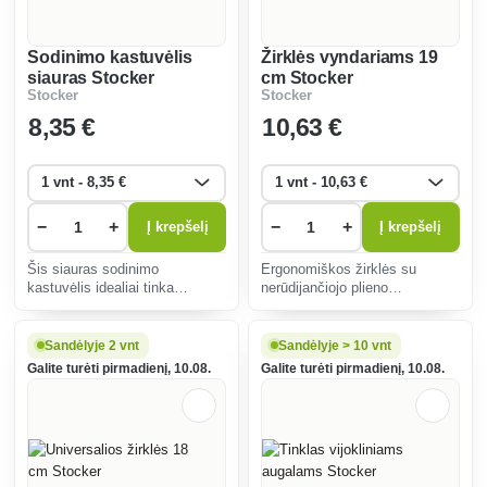
Sodinimo kastuvėlis
Žirklės vyndariams 19
siauras Stocker
cm Stocker
Stocker
Stocker
8
,35 €
10
,63 €
−
+
−
+
Į krepšelį
Į krepšelį
Šis siauras sodinimo
Ergonomiškos žirklės su
kastuvėlis idealiai tinka
nerūdijančiojo plieno
tiksliam sodinimui siaurose
ašmenimis tiksliai kerpa
vietose. Ergonomiškas
vynmedžius ir vaismedžius.
dizainas užtikrina patogų
Jos idealiai tinka sodininkams,
Sandėlyje 2 vnt
Sandėlyje > 10 vnt
laikymą, o patvarus
nes mažina rankų nuovargį ir
Galite turėti pirmadienį, 10.08.
Galite turėti pirmadienį, 10.08.
nerūdijantis plienas - ilgą
yra ilgaamžės.
tarnavimo laiką.