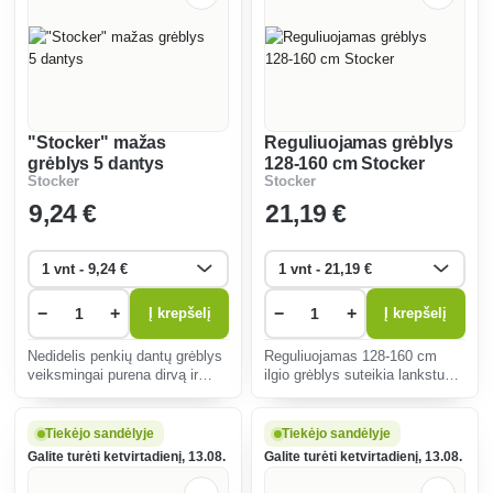
"Stocker" mažas
Reguliuojamas grėblys
grėblys 5 dantys
128-160 cm Stocker
Stocker
Stocker
9
,24 €
21
,19 €
−
+
−
+
Į krepšelį
Į krepšelį
Nedidelis penkių dantų grėblys
Reguliuojamas 128-160 cm
veiksmingai purena dirvą ir
ilgio grėblys suteikia lankstumo
šalina nešvarumus.
ir patogumo dirbant sode.
Ergonomiška rankena
Ergonomiškas dizainas ir
sumažina nuovargį, o patvarios
kokybiškos medžiagos
Tiekėjo sandėlyje
Tiekėjo sandėlyje
medžiagos užtikrina ilgą
užtikrina efektyvų lapų ir vejos
Galite turėti ketvirtadienį, 13.08.
Galite turėti ketvirtadienį, 13.08.
tarnavimo laiką.
grėbimą.