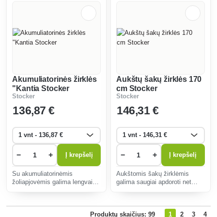
patogu naudot
meistrams įvairioms užduotims
at
Akumuliatorinės žirklės
Aukštų šakų žirklės 170
"Kantia Stocker
cm Stocker
Stocker
Stocker
136
,87 €
146
,31 €
−
+
−
+
Į krepšelį
Į krepšelį
Su akumuliatorinėmis
Aukštomis šakų žirklėmis
žoliapjovėmis galima lengvai ir
galima saugiai apdoroti net
patogiai pjauti šakas ir krūmus
aukščiausias šakas be
tiksliai, be laidų. Ergonomiškas
kopėčių. Ergonomiška rankena
dizainas mažina nuovargį, o
ir lengva konstrukcija užtikrina
Produktų skaičius: 99
1
2
3
4
ilgas akumuliatoriaus veikimo
patogų naudojimą ir tikslų