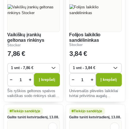
Vaikiškų įrankių
Folijos laikiklio
geltonas rinkinys
sandėlininkas
Stocker
Stocker
Stocker
7
,86 €
3
,84 €
−
+
−
+
Į krepšelį
Į krepšelį
Šis ryškios geltonos spalvos
Universalūs plėvelės laikikliai
vaikiškas sodo rinkinys skatina
tvirtai pritvirtina augalų
meilę gamtai, lavina motorinius
apsaugines medžiagas, yra
įgūdžius ir kūrybiškumą, o
atsparūs oro sąlygoms, juos
mažieji sodininkai jį gali saugiai
galima greitai sumontuoti ir
Tiekėjo sandėlyje
Tiekėjo sandėlyje
ir lengvai naudoti.
sutaupyti laiko atliekant sodo
Galite turėti ketvirtadienį, 13.08.
Galite turėti ketvirtadienį, 13.08.
darbus.