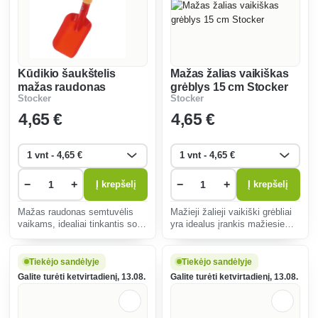
Kūdikio šaukštelis
Mažas žalias vaikiškas
mažas raudonas
grėblys 15 cm Stocker
Stocker
Stocker
Stocker
4
,65 €
4
,65 €
−
+
−
+
Į krepšelį
Į krepšelį
Mažas raudonas semtuvėlis
Mažieji žalieji vaikiški grėbliai
vaikams, idealiai tinkantis sodo
yra idealus įrankis mažiesiems
žaidimams. Saugus, lengvas ir
sodininkams, skatinantis
patvarus, jis skatina mokytis
kūrybiškumą ir ryšį su gamta.
dirbti sode ir ugdo meilę
Saugūs, patvarūs ir lengvai
Tiekėjo sandėlyje
Tiekėjo sandėlyje
gamtai.
naudojami vaikams nuo 3
Galite turėti ketvirtadienį, 13.08.
Galite turėti ketvirtadienį, 13.08.
metų.