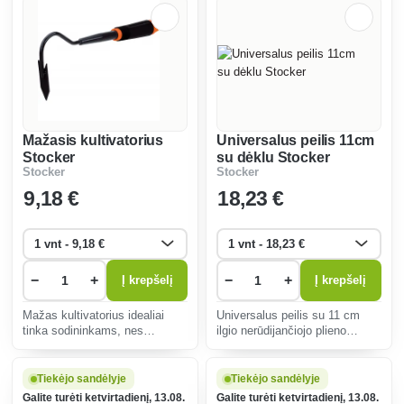
Mažasis kultivatorius
Universalus peilis 11cm
Stocker
su dėklu Stocker
Stocker
Stocker
9
,18 €
18
,23 €
−
+
−
+
Į krepšelį
Į krepšelį
Mažas kultivatorius idealiai
Universalus peilis su 11 cm
tinka sodininkams, nes
ilgio nerūdijančiojo plieno
užtikrina veiksmingą dirvos
ašmenimis pasižymi
aeravimą ir piktžolių šalinimą,
ilgaamžiškumu, atsparumu
turi tris plieninius noragus ir
korozijai ir patogia rankena,
Tiekėjo sandėlyje
Tiekėjo sandėlyje
ergonomišką dizainą, kad būtų
idealiai tinka sodininkams ir
Galite turėti ketvirtadienį, 13.08.
Galite turėti ketvirtadienį, 13.08.