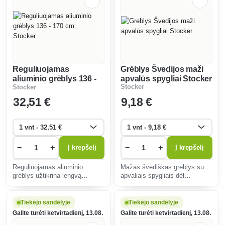
Reguliuojamas
Grėblys Švedijos maži
aliuminio grėblys 136 -
apvalūs spygliai Stocker
Stocker
Stocker
170 cm Stocker
32
,51 €
9
,18 €
−
+
−
+
Į krepšelį
Į krepšelį
Reguliuojamas aliuminio
Mažas švediškas grėblys su
grėblys užtikrina lengvą
apvaliais spygliais dėl
valdymą ir atsparumą korozijai.
ergonomiškos konstrukcijos ir
Jie idealiai tinka lapams ir žolei
patvarių medžiagų užtikrina
rinkti, prisitaiko prie įvairių
tikslų ir veiksmingą sodo
Tiekėjo sandėlyje
Tiekėjo sandėlyje
poreikių ir padidina sodininko
atliekų surinkimą nepažeidžiant
Galite turėti ketvirtadienį, 13.08.
Galite turėti ketvirtadienį, 13.08.
komfortą.
vejos.