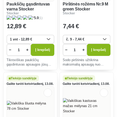
Paukščių gąsdintuvas
Pirštinės rožėms Nr.9 M
varna Stocker
green Stocker
Stocker
Stocker
(1)
5.0
12
,89 €
7
,44 €
−
+
−
+
Į krepšelį
Į krepšelį
Tikroviškas paukščių
Sodo pirštinės užtikrina
gąsdintuvas apsaugos jūsų
maksimalią apsaugą nuo
sodą nuo kenkėjų. Atsparus
spyglių ir genėjimo, patogumą
oro sąlygoms, lengvai
ir lankstumą dirbant su
perkeliamas ir montuojamas,
dygliuotais augalais, yra
Tiekėjo sandėlyje
Tiekėjo sandėlyje
jis veiksmingai atbaido
lengvai valomos ir
Galite turėti ketvirtadienį, 13.08.
Galite turėti ketvirtadienį, 13.08.
paukščius be cheminių
ergonomiškai prigludusios.
medžiagų.