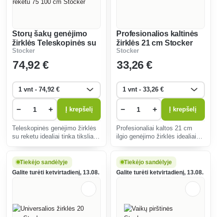
Storų šakų genėjimo
Profesionalios kaltinės
žirklės Teleskopinės su
žirklės 21 cm Stocker
Stocker
Stocker
reketu 75 100 cm
Stocker
74
,92 €
33
,26 €
−
+
−
+
Į krepšelį
Į krepšelį
Teleskopinės genėjimo žirklės
Profesionaliai kaltos 21 cm
su reketu idealiai tinka tiksliai
ilgio genėjimo žirklės idealiai
kirpti storas šakas.
tinka tiksliam šakelių ir gėlių
Reguliuojamos rankenos ir
kirpimui, yra patvarios,
tvirta konstrukcija užtikrina
ergonomiškos ir padidina
Tiekėjo sandėlyje
Tiekėjo sandėlyje
patogumą ir efektyvumą
efektyvumą sode.
Galite turėti ketvirtadienį, 13.08.
Galite turėti ketvirtadienį, 13.08.
atliekant sodo darbus.