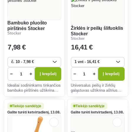
Bambuko pluošto
Žirklės ir peilių šlifuoklis
pirštinės Stocker
Stocker
Stocker
Stocker
7
,98 €
16
,41 €
−
+
−
+
Į krepšelį
Į krepšelį
Idealiai sodininkams tinkančios
Universalus peilių ir žirklių
bambuko pirštinės užtikrina
galąstuvas užtikrina aštrius
patogumą ir apsaugą.
įrankius virtuvėje ir sode.
Hipoalerginės, pralaidžios orui
Ergonomiškas dizainas ir
ir elastingos, jos užtikrina
kokybiškos medžiagos
Tiekėjo sandėlyje
Tiekėjo sandėlyje
komfortą dirbant ir prisideda
užtikrina ilgą tarnavimo laiką ir
Galite turėti ketvirtadienį, 13.08.
Galite turėti ketvirtadienį, 13.08.
prie ekologinio tv
lengvą naudojimą.