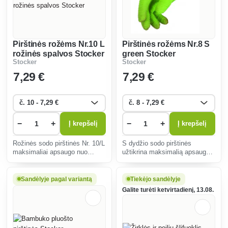
Pirštinės rožėms Nr.10 L
Pirštinės rožėms Nr.8 S
rožinės spalvos Stocker
green Stocker
Stocker
Stocker
7
,29 €
7
,29 €
−
+
−
+
Į krepšelį
Į krepšelį
Rožinės sodo pirštinės Nr. 10/L
S dydžio sodo pirštinės
maksimaliai apsaugo nuo
užtikrina maksimalią apsaugą
spyglių, yra atsparios
dirbant su dygliuotais augalais.
pradūrimui ir ergonomiškai
Patvarios, patogios, gerai
suprojektuotos, kad būtų
judina pirštus, idealiai tinka
Sandėlyje pagal variantą
Tiekėjo sandėlyje
patogu dirbti su dygliuotais
rožėms auginti.
Galite turėti ketvirtadienį, 13.08.
augalais.