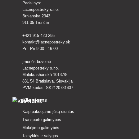
Padalinys:
Lacnepostreky s.r.o.
Brnianska 2343
911 05 Trenčín
+421 915 420 295
kontakt@lacnepostreky.sk
Pr - Pn 9:00 - 16:00
Įmonės buveinė:
Lacnepostreky s.r.o.
Malokrasňanská 10137/8
831 54 Bratislava, Slovakija
PVM kodas: SK2120731437
Klientams
Kaip pakuojame jūsų siuntas
Transporto galimybės
Mokėjimo galimybės
Taisyklės ir sąlygos