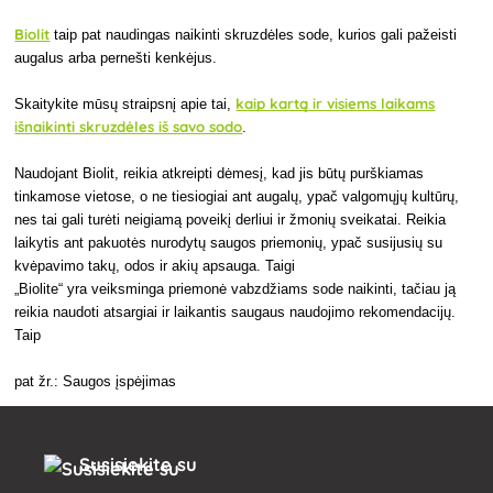
Biolit
taip pat naudingas naikinti skruzdėles sode, kurios gali pažeisti
augalus arba pernešti kenkėjus.
kaip kartą ir visiems laikams
Skaitykite mūsų straipsnį apie tai,
išnaikinti skruzdėles iš savo sodo
.
Naudojant Biolit, reikia atkreipti dėmesį, kad jis būtų purškiamas
tinkamose vietose, o ne tiesiogiai ant augalų, ypač valgomųjų kultūrų,
nes tai gali turėti neigiamą poveikį derliui ir žmonių sveikatai. Reikia
laikytis ant pakuotės nurodytų saugos priemonių, ypač susijusių su
kvėpavimo takų, odos ir akių apsauga. Taigi
„Biolite“ yra veiksminga priemonė vabzdžiams sode naikinti, tačiau ją
reikia naudoti atsargiai ir laikantis saugaus naudojimo rekomendacijų.
Taip
pat žr.: Saugos įspėjimas
Susisiekite su