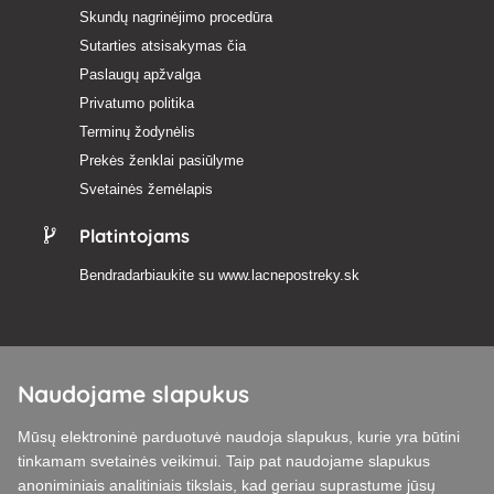
Skundų nagrinėjimo procedūra
Sutarties atsisakymas čia
Paslaugų apžvalga
Privatumo politika
Terminų žodynėlis
Prekės ženklai pasiūlyme
Svetainės žemėlapis
Platintojams
Bendradarbiaukite su
www.lacnepostreky.sk
Naudojame slapukus
Visada suteiksime jums ekspertų patarimų
Mūsų elektroninė parduotuvė naudoja slapukus, kurie yra būtini
Skundai išnagrinėjami per 24 val
tinkamam svetainės veikimui. Taip pat naudojame slapukus
anoniminiais analitiniais tikslais, kad geriau suprastume jūsų