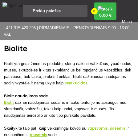
0
0
,00 €
Menu
+421 915 420 295 | PIRMADIENIAIS - PENKTADIENIAIS 9:00 - 16:00
VAL
Biolite
Biolit yra gerai žinomas produktų, skirtų naikinti vabzdžius, ypač uodus,
muses, skruzdėles ir kitus skraidančius bei ropojančius vabzdžius, tiek
patalpose, tiek lauke, prekės ženklas. Biolit dažniausiai naudojamas
insekticidas
sodininkystėje ir namų ūkyje kaip
.
Biolit naudojimas sode
Biolit
dažnai naudojamas sodams ir lauko teritorijoms apsaugoti nuo
skraidančių vabzdžių, tokių kaip uodai, vapsvos ir musės. Jis
naudojamas aerozolio ar kito tipo purškalo pavidalu.
vapsvomis
širšėmis
Skaitykite taip pat, kaip veiksmingai kovoti su
,
ir
musėmis
erzinančiomis
sode.