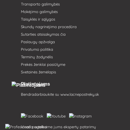
Transporto galimybės
Mokėjimo galimybės
Taisyklės ir sąlygos
Skundų nagrinėjimo procedūra
Sutarties atsisakymas čia
Paslaugų apžvalga
Privatumo politika
Terminų žodynėlis
Prekės ženklai pasiūlyme
Svetainės žemėlapis
Platintojams
Bendradarbiaukite su
www.lacnepostreky.sk
Visada suteiksime jums ekspertų patarimų