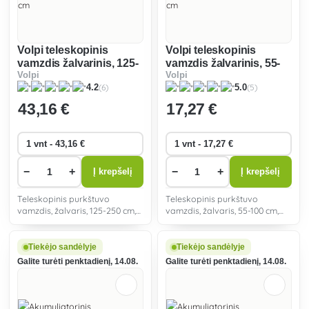
Volpi teleskopinis
Volpi teleskopinis
vamzdis žalvarinis, 125-
vamzdis žalvarinis, 55-
Volpi
Volpi
250 cm
100 cm
(6)
(5)
4.2
5.0
43
,16 €
17
,27 €
−
+
−
+
Į krepšelį
Į krepšelį
Teleskopinis purkštuvo
Teleskopinis purkštuvo
vamzdis, žalvaris, 125-250 cm,
vamzdis, žalvaris, 55-100 cm,
universalus naudojimas dėl
universalus naudojimas dėl
galimybės reguliuoti purkštuvo
galimybės reguliuoti purkštuvo
ilgį.
ilgį.
Tiekėjo sandėlyje
Tiekėjo sandėlyje
Galite turėti penktadienį, 14.08.
Galite turėti penktadienį, 14.08.