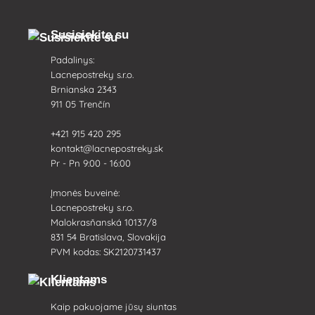
Susisiekite su
Padalinys:
Lacnepostreky s.r.o.
Brnianska 2343
911 05 Trenčín
+421 915 420 295
kontakt@lacnepostreky.sk
Pr - Pn 9:00 - 16:00
Įmonės buveinė:
Lacnepostreky s.r.o.
Malokrasňanská 10137/8
831 54 Bratislava, Slovakija
PVM kodas: SK2120731437
Klientams
Kaip pakuojame jūsų siuntas