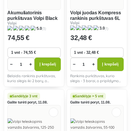
Akumuliatorinis
Volpi juodas Kompress
purkštuvas Volpi Black
rankinis purkštuvas 6L
Volpi
Volpi
Smart
(1)
(3)
3.0
5.0
74
,55 €
32
,48 €
−
+
−
+
Į krepšelį
Į krepšelį
Belaidis rankinis purkštuvas,
Rankinis purkštuvas, kurio
kurio slėgis iki 2 barų, o
slėgis - 3 barai, o pripildymo
pripildymo talpa - 5 litrai. Jis
talpa - 6 litrai. Tai idealus
idealiai tinka šiltnamiams ir
įrankis įprastiniams darbams
uždaroms patalpoms. Leidžia
soduose ar šiltnamiuose. Jis
Sandėlyje 3 vnt
Sandėlyje > 5 vnt
nepertraukiamai dirbti iki 2,5
skirtas visiems namų ūkio ir
Galite turėti poryt, 11.08.
Galite turėti poryt, 11.08.
valandos.
mėgėjiškos veik