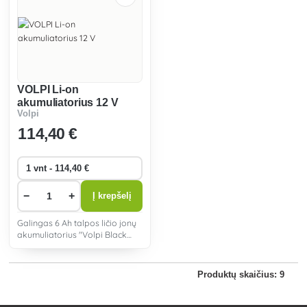
VOLPI Li-on
akumuliatorius 12 V
Volpi
114
,40 €
−
+
Į krepšelį
Galingas 6 Ah talpos ličio jonų
akumuliatorius "Volpi Black
Elektro" akumuliatoriniam
purkštuvui.
Produktų skaičius: 9