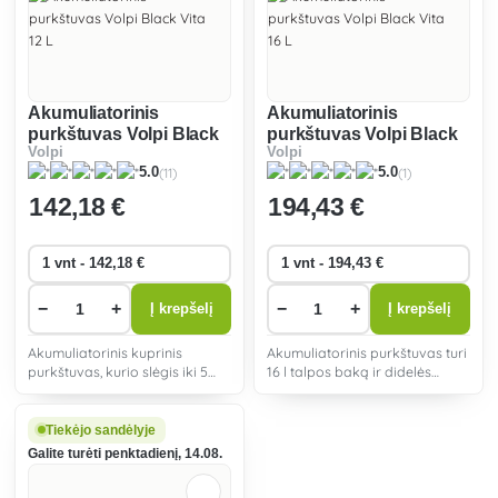
Akumuliatorinis
Akumuliatorinis
purkštuvas Volpi Black
purkštuvas Volpi Black
Volpi
Volpi
Vita 12 L
Vita 16 L
(11)
(1)
5.0
5.0
142
,18 €
194
,43 €
−
+
−
+
Į krepšelį
Į krepšelį
Akumuliatorinis kuprinis
Akumuliatorinis purkštuvas turi
purkštuvas, kurio slėgis iki 5
16 l talpos baką ir didelės
barų, o pripildymo talpa - 12
talpos ličio jonų akumuliatorių.
litrų. Jis idealiai tinka
Tai leidžia ilgai ir
šiltnamiams ir uždaroms
nepertraukiamai, tačiau
Tiekėjo sandėlyje
patalpoms. Juo galima
patogiai dirbti net didesniuose
Galite turėti penktadienį, 14.08.
nepertraukiamai dirbti iki 4
plotuose ir sklypuose.
valand�