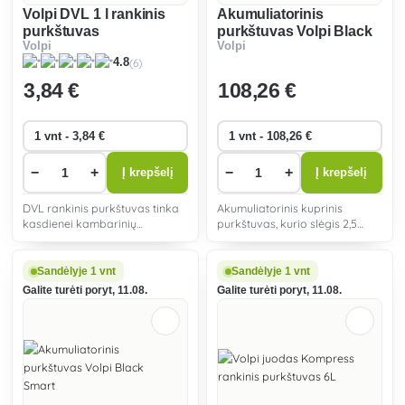
Volpi DVL 1 l rankinis
Akumuliatorinis
purkštuvas
purkštuvas Volpi Black
Volpi
Volpi
Proton 7 L
(6)
4.8
3
,84 €
108
,26 €
−
+
−
+
Į krepšelį
Į krepšelį
DVL rankinis purkštuvas tinka
Akumuliatorinis kuprinis
kasdienei kambarinių
purkštuvas, kurio slėgis 2,5
vazoninių augalų priežiūrai
baro, o pripildymo talpa - 7
namuose.
litrai. Puikiai tinka šiltnamiams
ir uždaroms patalpoms. Juo
Sandėlyje 1 vnt
Sandėlyje 1 vnt
galima nepertraukiamai dirbti
Galite turėti poryt, 11.08.
Galite turėti poryt, 11.08.
iki 4 valandų.