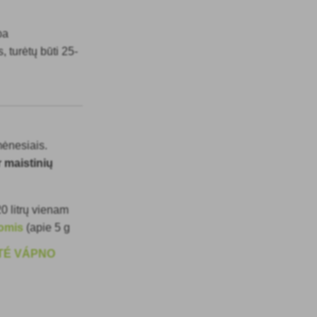
ba
 turėtų būti 25-
mėnesiais.
r maistinių
0 litrų vienam
šomis
(apie 5 g