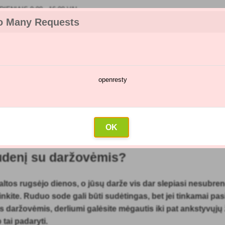
IENIAIS 9:00 - 16:00 VAL
o Many Requests
openresty
kėjų katalogas
Purškimų kalendorius
Didmeninė prekyba
Su
rudenį su daržovėmis?
OK
straipsnis: 20.09.2021)
rudenį su daržovėmis?
altos rugsėjo dienos, o jūsų darže vis dar slepiasi nesubre
nkite. Ruduo sode gali būti sudėtingas, bet jei tinkamai pas
daržovėmis, derliumi galėsite mėgautis iki pat ankstyvųjų
 tai padaryti.