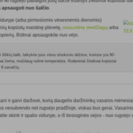
Jei iki rugsėjo pabaigos jūsų darže esantys žiediniai kopūstai d
a
apsaugoti nuo šalčio
.
iduryje (arba pirmosiomis vėsesnėmis dienomis)
inių kopūstų maistinę plėvelę,
neaustinę medžiagą
arba
opierių. Būtinai apsaugokite nuo vėjo.
 išliktų balti, laikykite juos vienu sluoksniu dėžėse, kuriose yra 90-
bai žema, maždaug nulinė temperatūra. Rudeniniai žiediniai kopūstai
ki 8 savaičių.
kani ir gaivi daržovė, kurią daugelis daržininkų vasaros mėnesia
 jos nesubrendo net rugsėjo pradžioje, viskas bus gerai. Vasarinių
lite skinti ir spalio viduryje, o iš tiesioginės sėjos - nuo rugsėjo v