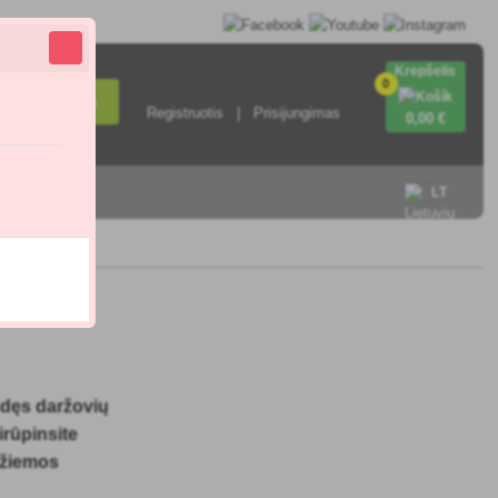
Krepšelis
0
Paieška
Registruotis
Prisijungimas
0
,00 €
sisiekite su
LT
ndęs daržovių
irūpinsite
 žiemos