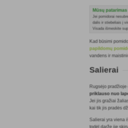
Mūsų patarimas
Jei pomidorai nesubre
dalis ir stiebeliais į 
Visada išmeskite supu
Kad būsimi pomidor
papildomų pomid
vandens ir maistin
Salierai
Rugsėjo pradžioje d
priklauso nuo lap
Jei jis gražiai žalia
kai tik jis pradės dž
Salierai yra viena 
todėl darže jie skin