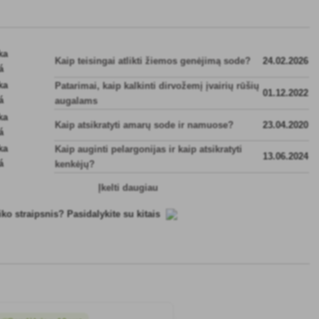
Kaip teisingai atlikti žiemos genėjimą sode?
24.02.2026
Patarimai, kaip kalkinti dirvožemį įvairių rūšių
01.12.2022
augalams
Kaip atsikratyti amarų sode ir namuose?
23.04.2020
Kaip auginti pelargonijas ir kaip atsikratyti
13.06.2024
kenkėjų?
Įkelti daugiau
iko straipsnis? Pasidalykite su kitais