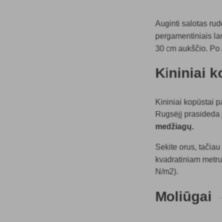
Auginti salotas ru
pergamentiniais lan
30 cm aukščio. Po 
Kininiai k
Kininiai kopūstai p
Rugsėjį prasideda j
medžiagų.
Sekite orus, tačia
kvadratiniam metru
N/m2).
Moliūgai