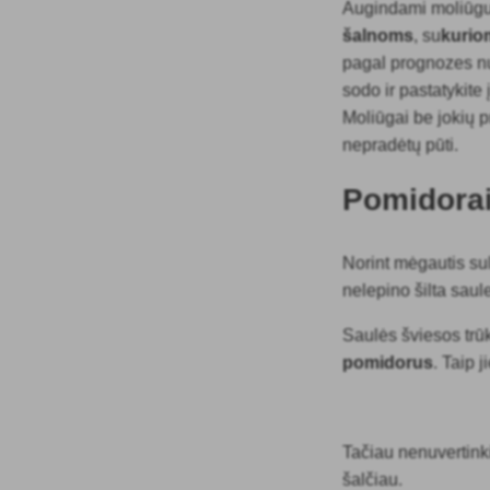
Augindami moliūgu
šalnoms
, su
kurio
pagal prognozes nu
sodo ir pastatykite
Moliūgai be jokių pr
nepradėtų pūti.
Pomidora
Norint mėgautis sul
nelepino šilta saul
Saulės šviesos trū
pomidorus
. Taip 
Tačiau nenuvertinki
šalčiau.