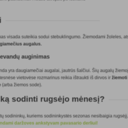
i
mas visada suteikia sodui stebuklingumo. Žiemodami žoleles, ats
ugiamečius augalus.
levandų auginimas
anda
yra daugiamečiai augalai, jautrūs šalčiui. Šių augalų žiemo
esnėse vietovėse rozmarinus reikia ištraukti iš dirvos ir
žiemoti
e
(arba žiemos sode).
, ką sodinti rugsėjo mėnesį?
 tų sodininkų, kuriems sodininkystės sezonas nesibaigia rugsėjį
ndami daržoves ankstyvam pavasario derliui!