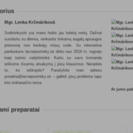
torius
Mgr. Lenka Krčmáriková
Sodininkystė yra mano hobis jau keletą metų. Dažnai
susiduriu su dilema, renkantis tinkamą augalų apsaugos
priemonę nuo kenkėjų mūsų sode. Su internetine
parduotuve lacnepostreky.sk dirbu nuo 2019 m. rugsėjo
kaip turinio vadybininkė. Kartu su savo komanda
ieškome išsamių atsakymų į jūsų klausimus. Neradote
to, ko ieškojote? Parašykite man adresu
poradna@lacnepostreky.sk – galbūt jūsų problema taps
kito tinklaraščio tema.
Ar jums pat
mi preparatai