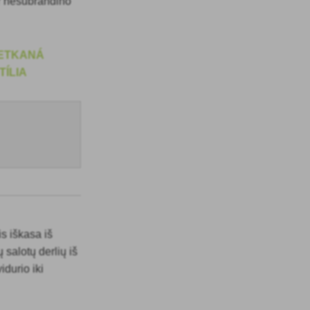
ar nesubrandino
is iškasa iš
 salotų derlių iš
idurio iki