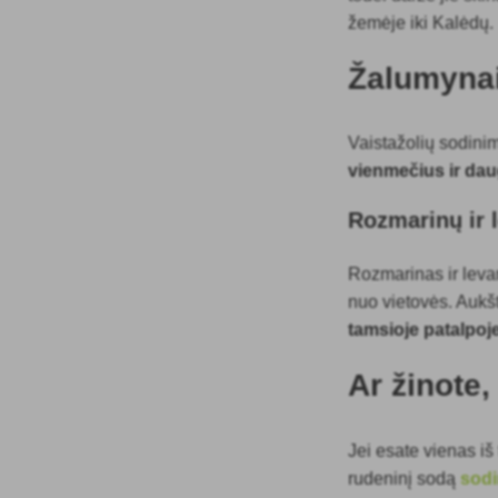
žemėje iki Kalėdų.
Žalumyna
Vaistažolių sodini
vienmečius ir da
Rozmarinų ir 
Rozmarinas ir lev
nuo vietovės. Aukšt
tamsioje patalpoj
Ar žinote
Jei esate vienas iš
rudeninį sodą
sodi