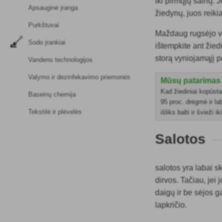
iki pirmųjų šalnų. 
Apsauginė įranga
žiedynų, juos reiki
Purkštuvai
Maždaug rugsėjo v
Sodo įrankiai
ištempkite ant žied
storą vyniojamąjį p
Vandens technologijos
Valymo ir dezinfekavimo priemonės
Mūsų patarimas
Kad žiediniai kopūstai
Baseinų chemija
95 proc. drėgmė ir la
Tekstilė ir plėvelės
išliks balti ir švieži i
Salotos
salotos yra labai s
dirvos. Tačiau, jei
daigų ir be sėjos ga
lapkričio.