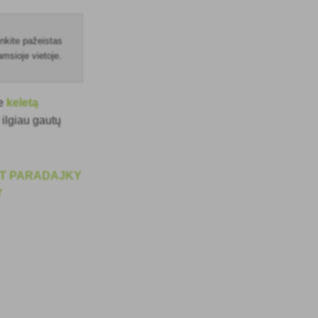
inkite pažeistas
tamsioje vietoje.
te
keletą
 ilgiau gautų