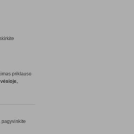
kirkite
jimas priklauso
 vėsioje,
, pagyvinkite