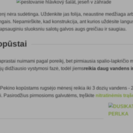
denį nėra sudėtinga. Uždenkite jas folija, neaustine medžiaga ar
gais. Nepamirškite, kad konstrukcija, ant kurios uždėsite langus,
apsauginiu sluoksniu salotų galvos augs greičiau ir saugiau.
opūstai
aprastai nuimami pagal poreikį, bet pirmiausia spalio-lapkričio 
ų didžiausio vystymosi fazė, todėl jiems
reikia daug vandens i
u Pekino kopūstams rugsėjo mėnesį reikia iki 3 dozių vandens - 2
i. Pasirodžius pirmosioms galvutėms, tręškite
nitratinėmis trą