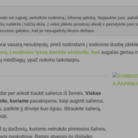
ndo net rugsėjį, perkelkite sodinimą į šiltesnę aplinką. Nupjaukite juos, pašal
viršų sudėkite į tuščią dėžę. Į vidurį įdėkite prinokusį obuolį ir pastatykite juos 
vusius gabalus, kad jie nesugadintų likusio derliaus.
ai vasarą nesubręstų, prieš sodindami į sodinimo duobę įdėki
orų
.
į sodinimo lysvę įberkite simbivito, kad
augalas geriau ir
ių medžiagų, ypač nokimo laikotarpiu.
ar per anksti traukti salierus iš žemės.
Viskas
elio, kuriame
pasakojama, kaip auginti salierus.
s, palikite jį dirvoje kuo ilgiau. Ištraukite salierą,
iūti.
iš tų daržovių, kurioms netrukdo pirmosios šalnos,
ami paskutiniai. Retais atvejais jis išsilaiko