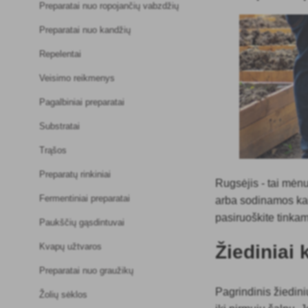
Preparatai nuo ropojančių vabzdžių
Preparatai nuo kandžių
Repelentai
Veisimo reikmenys
Pagalbiniai preparatai
Substratai
Trąšos
Preparatų rinkiniai
Rugsėjis - tai mė
Fermentiniai preparatai
arba sodinamos kai 
pasiruoškite tinka
Paukščių gąsdintuvai
Žiediniai 
Kvapų užtvaros
Preparatai nuo graužikų
Pagrindinis žiedin
Žolių sėklos