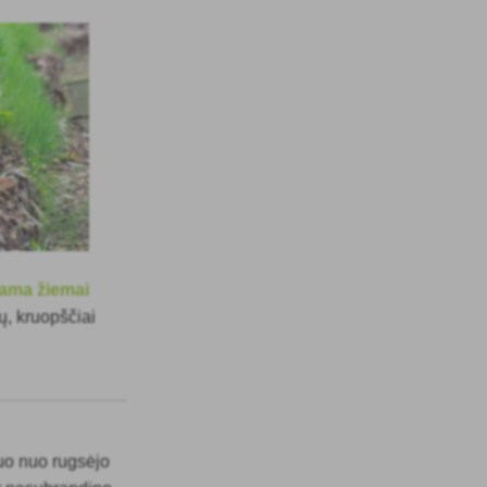
iama žiemai
ų, kruopščiai
duo nuo rugsėjo