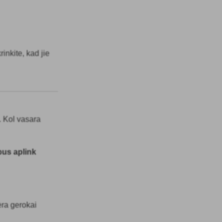
rinkite, kad jie
. Kol vasara
pus aplink
ėra gerokai