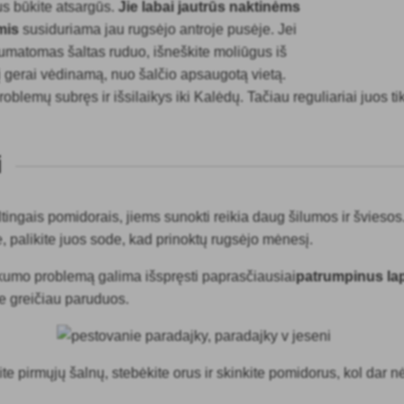
s būkite atsargūs.
Jie labai jautrūs naktinėms
mis
susiduriama jau rugsėjo antroje pusėje. Jei
matomas šaltas ruduo, išneškite moliūgus iš
 į gerai vėdinamą, nuo šalčio apsaugotą vietą.
oblemų subręs ir išsilaikys iki Kalėdų. Tačiau reguliariai juos tik
i
tingais pomidorais, jiems sunokti reikia daug šilumos ir šviesos
e, palikite juos sode, kad prinoktų rugsėjo mėnesį.
kumo problemą galima išspręsti paprasčiausiai
patrumpinus la
jie greičiau paruduos.
te pirmųjų šalnų, stebėkite orus ir skinkite pomidorus, kol dar n