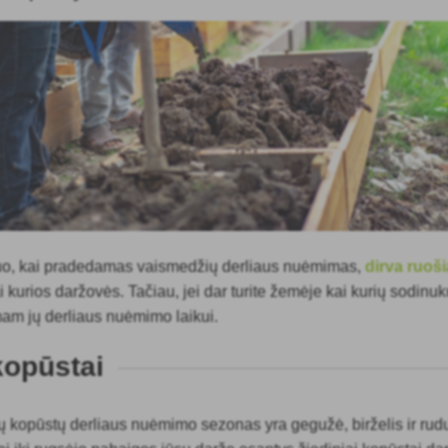
nuo, kai pradedamas vaismedžių derliaus nuėmimas,
dirva ruoš
kurios daržovės. Tačiau, jei dar turite žemėje kai kurių sodinuk
mam jų derliaus nuėmimo laikui.
kopūstai
ių kopūstų derliaus nuėmimo sezonas yra gegužė, birželis ir ru